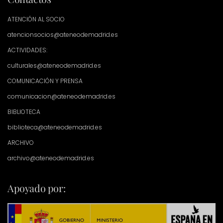
ATENCIÓN AL SOCIO
atencionsocios@ateneodemadrid.es
ACTIVIDADES:
culturales@ateneodemadrid.es
COMUNICACIÓN Y PRENSA
comunicacion@ateneodemadrid.es
BIBLIOTECA
biblioteca@ateneodemadrid.es
ARCHIVO
archivo@ateneodemadrid.es
Apoyado por: