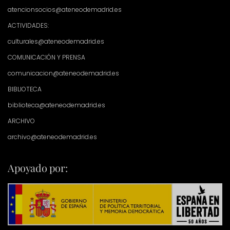
atencionsocios@ateneodemadrid.es
ACTIVIDADES:
culturales@ateneodemadrid.es
COMUNICACIÓN Y PRENSA
comunicacion@ateneodemadrid.es
BIBLIOTECA
biblioteca@ateneodemadrid.es
ARCHIVO
archivo@ateneodemadrid.es
Apoyado por: