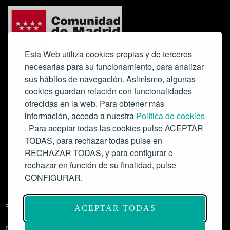
Esta Web utiliza cookies propias y de terceros
necesarias para su funcionamiento, para analizar
sus hábitos de navegación. Asimismo, algunas
cookies guardan relación con funcionalidades
ofrecidas en la web. Para obtener más
Colabora:
información, acceda a nuestra
Política de cookies
. Para aceptar todas las cookies pulse ACEPTAR
TODAS, para rechazar todas pulse en
RECHAZAR TODAS, y para configurar o
rechazar en función de su finalidad, pulse
CONFIGURAR.
Proyecto de modernización de infraestructuras y digitalización del
ACEPTAR TODAS
Salón de Actos del Ateneo de Madrid como espacio escénico-musical.
Subvención: 175.000€