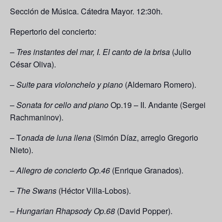
Sección de Música. Cátedra Mayor. 12:30h.
Repertorio del concierto:
–
Tres instantes del mar, I. El canto de la brisa
(Julio
César Oliva).
–
Suite para violonchelo y piano
(Aldemaro Romero).
–
Sonata for cello and piano
Op.19 – II. Andante (Sergei
Rachmaninov).
– T
onada de luna llena
(Simón Díaz, arreglo Gregorio
Nieto).
–
Allegro de concierto Op.46
(Enrique Granados).
–
The Swans
(Héctor Villa-Lobos).
–
Hungarian Rhapsody Op.68
(David Popper).