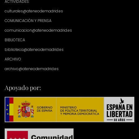
ACTIVIDADES:
culturales@ateneodemadrid.es
COMUNICACIÓN Y PRENSA
comunicacion@ateneodemadrid.es
BIBLIOTECA
biblioteca@ateneodemadrid.es
ARCHIVO
archivo@ateneodemadrid.es
Apoyado por: