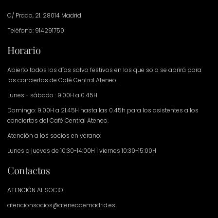
C/ Prado, 21. 28014 Madrid
Teléfono: 914291750
Horario
Abierto todos los días salvo festivos en los que solo se abrirá para
los conciertos de Café Central Ateneo.
Lunes - sábado : 9.00H a 0.45H
Domingo: 9.00H a 21.45H hasta las 0.45h para los asistentes a los
conciertos del Café Central Ateneo.
Atención a los socios en verano:
Lunes a jueves de 10:30-14:00H | viernes 10:30-15:00H
Contactos
ATENCIÓN AL SOCIO
atencionsocios@ateneodemadrid.es