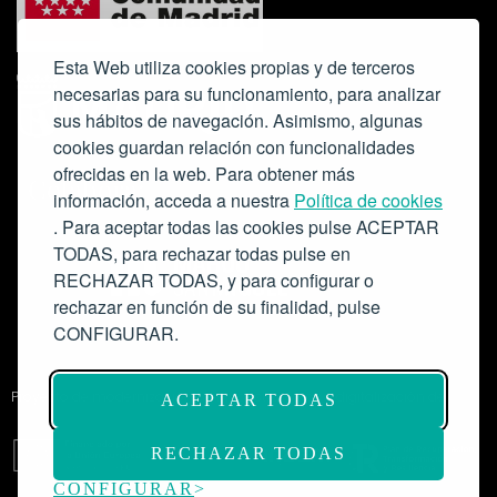
Esta Web utiliza cookies propias y de terceros
necesarias para su funcionamiento, para analizar
sus hábitos de navegación. Asimismo, algunas
cookies guardan relación con funcionalidades
ofrecidas en la web. Para obtener más
Colabora:
información, acceda a nuestra
Política de cookies
. Para aceptar todas las cookies pulse ACEPTAR
TODAS, para rechazar todas pulse en
RECHAZAR TODAS, y para configurar o
rechazar en función de su finalidad, pulse
CONFIGURAR.
Proyecto de modernización de infraestructuras y digitalización del
ACEPTAR TODAS
Salón de Actos del Ateneo de Madrid como espacio escénico-musical.
Subvención: 175.000€
RECHAZAR TODAS
CONFIGURAR