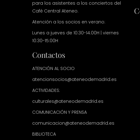
para los asistentes a los conciertos del
C
Café Central Ateneo.
Atención a los socios en verano:
Lunes a jueves de 10:30-14:00H | viernes
10:30-15:00H
Contactos
ATENCIÓN AL SOCIO
atencionsocios@ateneodemadrid.es
ACTIVIDADES:
culturales@ateneodemadrid.es
COMUNICACIÓN Y PRENSA
comunicacion@ateneodemadrid.es
BIBLIOTECA