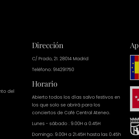
Dirección
Ap
C/ Prado, 21. 28014 Madrid
Teléfono: 914291750
Horario
nto del
Abierto todos los días salvo festivos en
los que solo se abrirá para los
conciertos de Café Central Ateneo.
Lunes - sábado : 9.00H a 0.45H
Domingo: 9.00H a 21.45H hasta las 0.45h