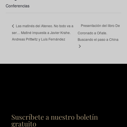
Conferencias
Presentación del libro De
Las matinés del Ateneo. No todo va a
ser… Matiné impuesta a Javier Krahe.
Coronado a Oñate.
Andreas Prittwitz y Luis Fernández
Buscando el paso a China
Suscríbete a nuestro boletín
gratuito