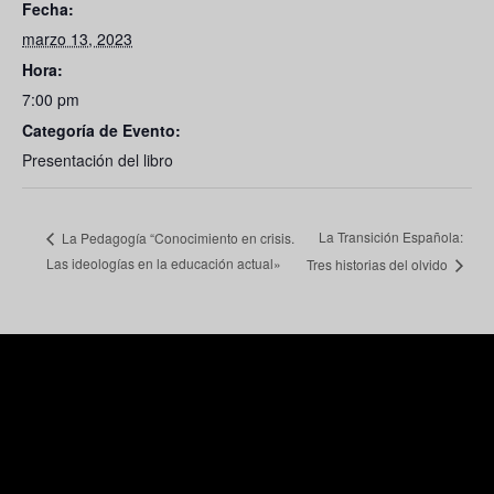
Fecha:
marzo 13, 2023
Hora:
7:00 pm
Categoría de Evento:
Presentación del libro
La Transición Española:
La Pedagogía “Conocimiento en crisis.
Las ideologías en la educación actual»
Tres historias del olvido