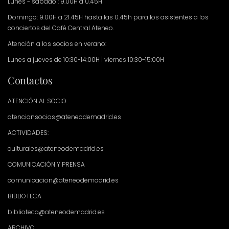
Lunes - sábado : 9.00H a 0.45H
Domingo: 9.00H a 21.45H hasta las 0.45h para los asistentes a los
conciertos del Café Central Ateneo.
Atención a los socios en verano:
Lunes a jueves de 10:30-14:00H | viernes 10:30-15:00H
Contactos
ATENCIÓN AL SOCIO
atencionsocios@ateneodemadrid.es
ACTIVIDADES:
culturales@ateneodemadrid.es
COMUNICACIÓN Y PRENSA
comunicacion@ateneodemadrid.es
BIBLIOTECA
biblioteca@ateneodemadrid.es
ARCHIVO