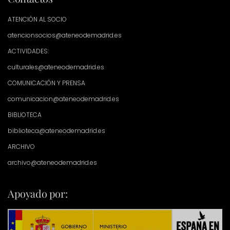
ATENCIÓN AL SOCIO
atencionsocios@ateneodemadrid.es
ACTIVIDADES:
culturales@ateneodemadrid.es
COMUNICACIÓN Y PRENSA
comunicacion@ateneodemadrid.es
BIBLIOTECA
biblioteca@ateneodemadrid.es
ARCHIVO
archivo@ateneodemadrid.es
Apoyado por: