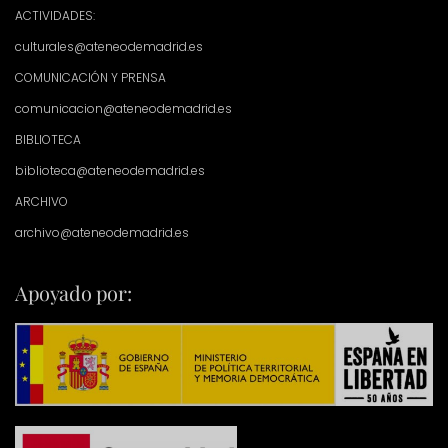
ACTIVIDADES:
culturales@ateneodemadrid.es
COMUNICACIÓN Y PRENSA
comunicacion@ateneodemadrid.es
BIBLIOTECA
biblioteca@ateneodemadrid.es
ARCHIVO
archivo@ateneodemadrid.es
Apoyado por: