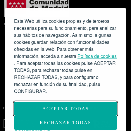
Esta Web utiliza cookies propias y de terceros
necesarias para su funcionamiento, para analizar
sus hábitos de navegación. Asimismo, algunas
cookies guardan relación con funcionalidades
ofrecidas en la web. Para obtener más
Colabora:
información, acceda a nuestra
Política de cookies
. Para aceptar todas las cookies pulse ACEPTAR
TODAS, para rechazar todas pulse en
RECHAZAR TODAS, y para configurar o
rechazar en función de su finalidad, pulse
CONFIGURAR.
Proyecto de modernización de infraestructuras y digitalización del
ACEPTAR TODAS
Salón de Actos del Ateneo de Madrid como espacio escénico-musical.
Subvención: 175.000€
RECHAZAR TODAS