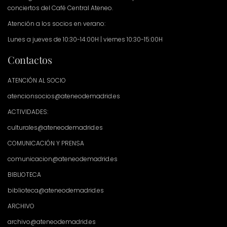
conciertos del Café Central Ateneo.
Atención a los socios en verano:
Lunes a jueves de 10:30-14:00H | viernes 10:30-15:00H
Contactos
ATENCIÓN AL SOCIO
atencionsocios@ateneodemadrid.es
ACTIVIDADES:
culturales@ateneodemadrid.es
COMUNICACIÓN Y PRENSA
comunicacion@ateneodemadrid.es
BIBLIOTECA
biblioteca@ateneodemadrid.es
ARCHIVO
archivo@ateneodemadrid.es