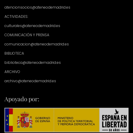
atencionsocios@ateneodemadrid.es
ACTIVIDADES:
culturales@ateneodemadrid.es
COMUNICACIÓN Y PRENSA
comunicacion@ateneodemadrid.es
BIBLIOTECA
biblioteca@ateneodemadrid.es
ARCHIVO
archivo@ateneodemadrid.es
Apoyado por: