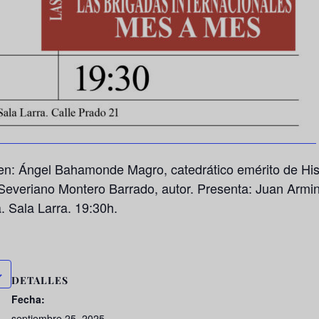
nen:
Ángel Bahamonde Magro
, catedrático emérito de H
Severiano Montero Barrado
, autor. Presenta:
Juan Armi
a
. Sala Larra. 19:30h.
DETALLES
Fecha:
septiembre 25, 2025