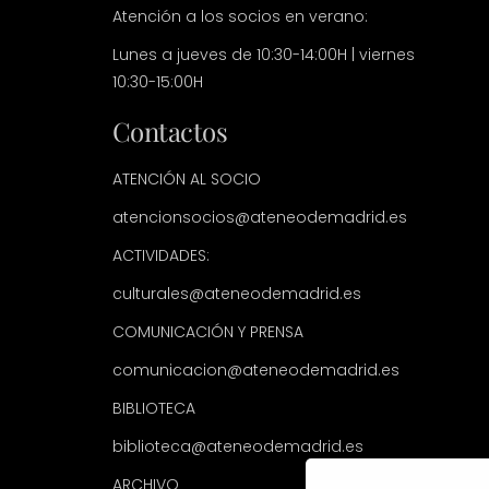
Atención a los socios en verano:
Lunes a jueves de 10:30-14:00H | viernes
10:30-15:00H
Contactos
ATENCIÓN AL SOCIO
atencionsocios@ateneodemadrid.es
ACTIVIDADES:
culturales@ateneodemadrid.es
COMUNICACIÓN Y PRENSA
comunicacion@ateneodemadrid.es
BIBLIOTECA
biblioteca@ateneodemadrid.es
ARCHIVO