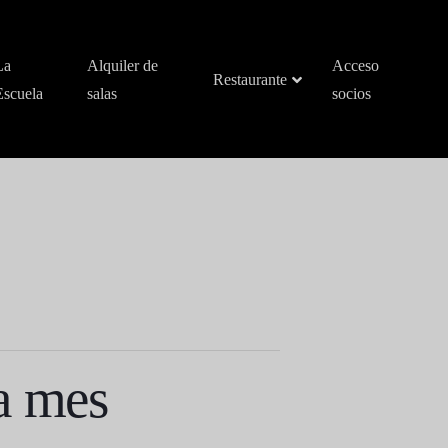
La
Alquiler de
Acceso
Restaurante
Escuela
salas
socios
a mes