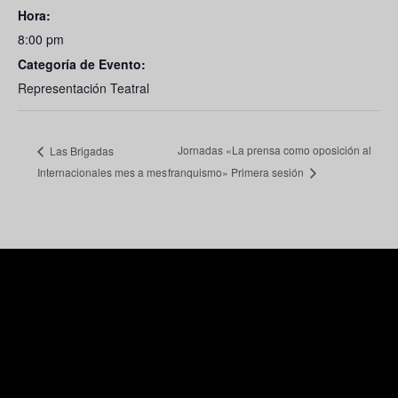
Hora:
8:00 pm
Categoría de Evento:
Representación Teatral
Jornadas «La prensa como oposición al
Las Brigadas
Internacionales mes a mes
franquismo» Primera sesión