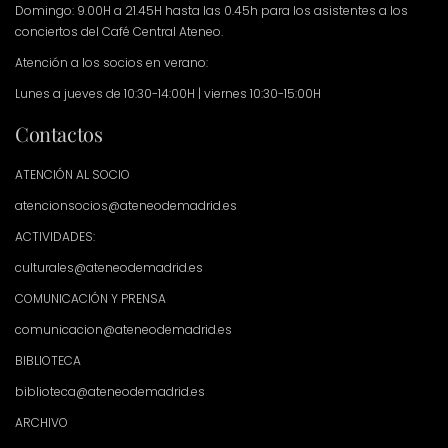
Domingo: 9.00H a 21.45H hasta las 0.45h para los asistentes a los
conciertos del Café Central Ateneo.
Atención a los socios en verano:
Lunes a jueves de 10:30-14:00H | viernes 10:30-15:00H
Contactos
ATENCIÓN AL SOCIO
atencionsocios@ateneodemadrid.es
ACTIVIDADES:
culturales@ateneodemadrid.es
COMUNICACIÓN Y PRENSA
comunicacion@ateneodemadrid.es
BIBLIOTECA
biblioteca@ateneodemadrid.es
ARCHIVO