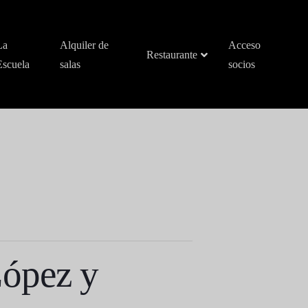
La
Alquiler de
Acceso
Restaurante
Escuela
salas
socios
López y