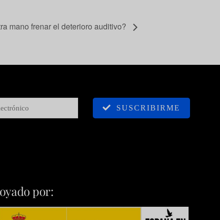
ra mano frenar el deterioro auditivo?
SUSCRIBIRME
oyado por: