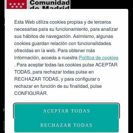
Esta Web utiliza cookies propias y de terceros
necesarias para su funcionamiento, para analizar
sus hábitos de navegación. Asimismo, algunas
cookies guardan relación con funcionalidades
ofrecidas en la web. Para obtener más
Colabora:
información, acceda a nuestra
Política de cookies
. Para aceptar todas las cookies pulse ACEPTAR
TODAS, para rechazar todas pulse en
RECHAZAR TODAS, y para configurar o
rechazar en función de su finalidad, pulse
CONFIGURAR.
Proyecto de modernización de infraestructuras y digitalización del
ACEPTAR TODAS
Salón de Actos del Ateneo de Madrid como espacio escénico-musical.
Subvención: 175.000€
RECHAZAR TODAS