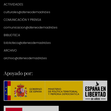
ACTIVIDADES:
culturales@ateneodemadrid.es
COMUNICACIÓN Y PRENSA
comunicacion@ateneodemadrid.es
BIBLIOTECA
biblioteca@ateneodemadrid.es
ARCHIVO
archivo@ateneodemadrid.es
Apoyado por: