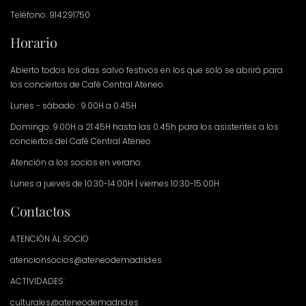
Teléfono: 914291750
Horario
Abierto todos los días salvo festivos en los que solo se abrirá para
los conciertos de Café Central Ateneo.
Lunes - sábado : 9.00H a 0.45H
Domingo: 9.00H a 21.45H hasta las 0.45h para los asistentes a los
conciertos del Café Central Ateneo.
Atención a los socios en verano:
Lunes a jueves de 10:30-14:00H | viernes 10:30-15:00H
Contactos
ATENCIÓN AL SOCIO
atencionsocios@ateneodemadrid.es
ACTIVIDADES:
culturales@ateneodemadrid.es