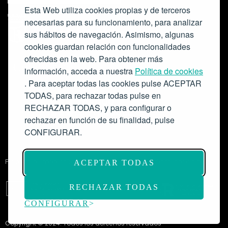
Esta Web utiliza cookies propias y de terceros
necesarias para su funcionamiento, para analizar
sus hábitos de navegación. Asimismo, algunas
cookies guardan relación con funcionalidades
ofrecidas en la web. Para obtener más
Colabora:
información, acceda a nuestra
Política de cookies
. Para aceptar todas las cookies pulse ACEPTAR
TODAS, para rechazar todas pulse en
RECHAZAR TODAS, y para configurar o
rechazar en función de su finalidad, pulse
CONFIGURAR.
Proyecto de modernización de infraestructuras y digitalización del
ACEPTAR TODAS
Salón de Actos del Ateneo de Madrid como espacio escénico-musical.
Subvención: 175.000€
RECHAZAR TODAS
CONFIGURAR
Copyright © 2024. Todos los derechos reservados