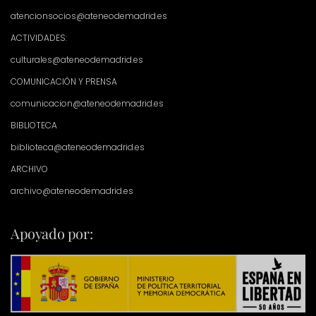
atencionsocios@ateneodemadrid.es
ACTIVIDADES:
culturales@ateneodemadrid.es
COMUNICACIÓN Y PRENSA
comunicacion@ateneodemadrid.es
BIBLIOTECA
biblioteca@ateneodemadrid.es
ARCHIVO
archivo@ateneodemadrid.es
Apoyado por: