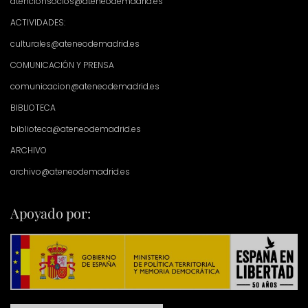
atencionsocios@ateneodemadrid.es
ACTIVIDADES:
culturales@ateneodemadrid.es
COMUNICACIÓN Y PRENSA
comunicacion@ateneodemadrid.es
BIBLIOTECA
biblioteca@ateneodemadrid.es
ARCHIVO
archivo@ateneodemadrid.es
Apoyado por: