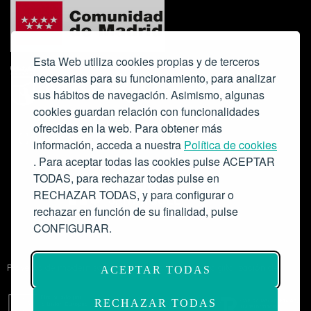
Esta Web utiliza cookies propias y de terceros
necesarias para su funcionamiento, para analizar
sus hábitos de navegación. Asimismo, algunas
cookies guardan relación con funcionalidades
ofrecidas en la web. Para obtener más
Colabora:
información, acceda a nuestra
Política de cookies
. Para aceptar todas las cookies pulse ACEPTAR
TODAS, para rechazar todas pulse en
RECHAZAR TODAS, y para configurar o
rechazar en función de su finalidad, pulse
CONFIGURAR.
Proyecto de modernización de infraestructuras y digitalización del
ACEPTAR TODAS
Salón de Actos del Ateneo de Madrid como espacio escénico-musical.
Subvención: 175.000€
RECHAZAR TODAS