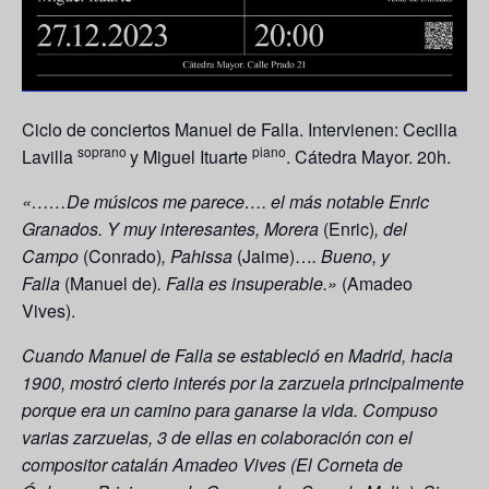
Ciclo de conciertos Manuel de Falla. Intervienen: Cecilia
soprano
piano
Lavilla
y Miguel Ituarte
. Cátedra Mayor. 20h.
«……De músicos me parece…. el más notable Enric
Granados. Y muy interesantes, Morera
(Enric)
, del
Campo
(Conrado)
, Pahissa
(Jaime)…
. Bueno, y
Falla
(Manuel de)
. Falla es insuperable.»
(Amadeo
Vives).
Cuando Manuel de Falla se estableció en Madrid, hacia
1900, mostró cierto interés por la zarzuela principalmente
porque era un camino para ganarse la vida. Compuso
varias zarzuelas, 3 de ellas en colaboración con el
compositor catalán Amadeo Vives (El Corneta de