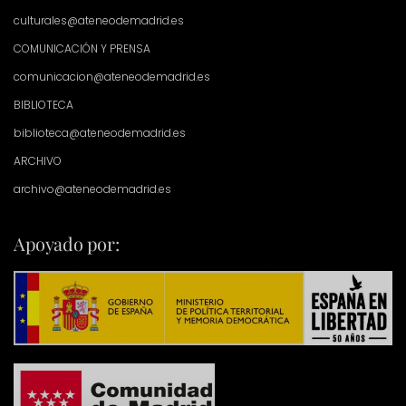
culturales@ateneodemadrid.es
COMUNICACIÓN Y PRENSA
comunicacion@ateneodemadrid.es
BIBLIOTECA
biblioteca@ateneodemadrid.es
ARCHIVO
archivo@ateneodemadrid.es
Apoyado por: