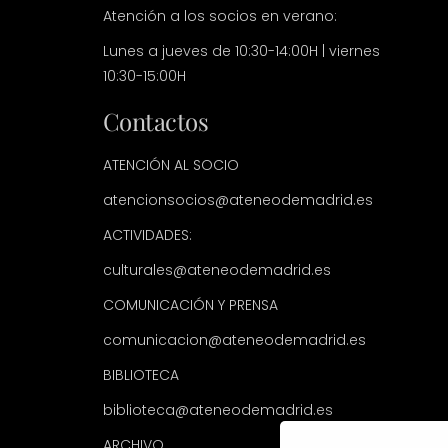
Atención a los socios en verano:
Lunes a jueves de 10:30-14:00H | viernes
10:30-15:00H
Contactos
ATENCIÓN AL SOCIO
atencionsocios@ateneodemadrid.es
ACTIVIDADES:
culturales@ateneodemadrid.es
COMUNICACIÓN Y PRENSA
comunicacion@ateneodemadrid.es
BIBLIOTECA
biblioteca@ateneodemadrid.es
ARCHIVO