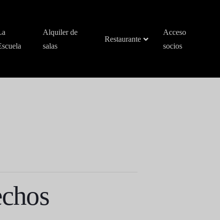
La
Alquiler de
Acceso
Restaurante
Escuela
salas
socios
echos