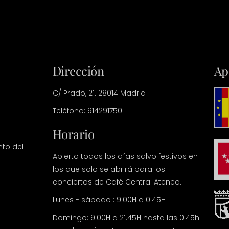
Dirección
Ap
C/ Prado, 21. 28014 Madrid
Teléfono: 914291750
Horario
nto del
Abierto todos los días salvo festivos en
los que solo se abrirá para los
conciertos de Café Central Ateneo.
Lunes - sábado : 9.00H a 0.45H
Domingo: 9.00H a 21.45H hasta las 0.45h