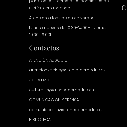
para los asistentes a los conciertos del
C
Café Central Ateneo.
Atención a los socios en verano:
Lunes a jueves de 10:30-14:00H | viernes
10:30-15:00H
Contactos
ATENCIÓN AL SOCIO
atencionsocios@ateneodemadrid.es
ACTIVIDADES:
culturales@ateneodemadrid.es
COMUNICACIÓN Y PRENSA
comunicacion@ateneodemadrid.es
BIBLIOTECA