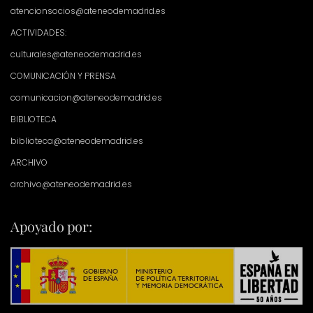
atencionsocios@ateneodemadrid.es
ACTIVIDADES:
culturales@ateneodemadrid.es
COMUNICACIÓN Y PRENSA
comunicacion@ateneodemadrid.es
BIBLIOTECA
biblioteca@ateneodemadrid.es
ARCHIVO
archivo@ateneodemadrid.es
Apoyado por: