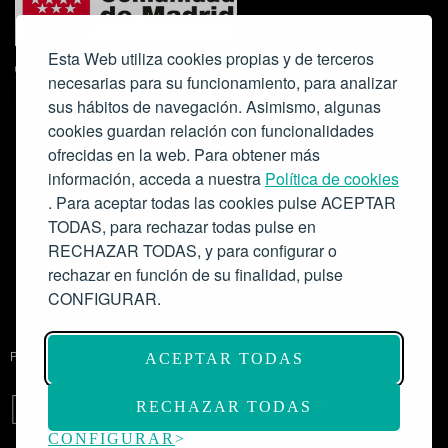
Esta Web utiliza cookies propias y de terceros
necesarias para su funcionamiento, para analizar
sus hábitos de navegación. Asimismo, algunas
cookies guardan relación con funcionalidades
ofrecidas en la web. Para obtener más
Colabora:
información, acceda a nuestra
Política de cookies
. Para aceptar todas las cookies pulse ACEPTAR
TODAS, para rechazar todas pulse en
RECHAZAR TODAS, y para configurar o
rechazar en función de su finalidad, pulse
CONFIGURAR.
Proyecto de modernización de infraestructuras y digitalización del
ACEPTAR TODAS
Salón de Actos del Ateneo de Madrid como espacio escénico-musical.
Subvención: 175.000€
RECHAZAR TODAS
CONFIGURAR