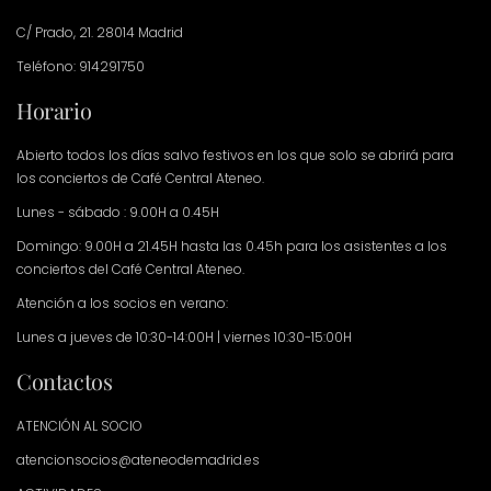
C/ Prado, 21. 28014 Madrid
Teléfono: 914291750
Horario
Abierto todos los días salvo festivos en los que solo se abrirá para
los conciertos de Café Central Ateneo.
Lunes - sábado : 9.00H a 0.45H
Domingo: 9.00H a 21.45H hasta las 0.45h para los asistentes a los
conciertos del Café Central Ateneo.
Atención a los socios en verano:
Lunes a jueves de 10:30-14:00H | viernes 10:30-15:00H
Contactos
ATENCIÓN AL SOCIO
atencionsocios@ateneodemadrid.es