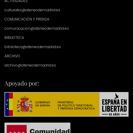
ACTIVIDADES:
culturales@ateneodemadrid.es
COMUNICACIÓN Y PRENSA
comunicacion@ateneodemadrid.es
BIBLIOTECA
biblioteca@ateneodemadrid.es
ARCHIVO
archivo@ateneodemadrid.es
Apoyado por: