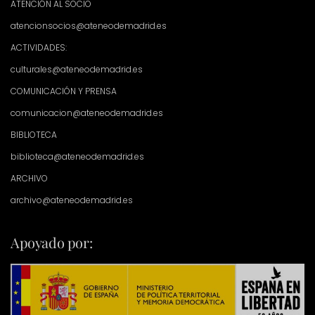
ATENCIÓN AL SOCIO
atencionsocios@ateneodemadrid.es
ACTIVIDADES:
culturales@ateneodemadrid.es
COMUNICACIÓN Y PRENSA
comunicacion@ateneodemadrid.es
BIBLIOTECA
biblioteca@ateneodemadrid.es
ARCHIVO
archivo@ateneodemadrid.es
Apoyado por: