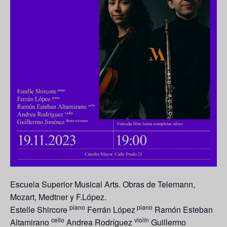
Escuela Superior Musical Arts.
Obras de Telemann,
Mozart, Medtner y F.López.
piano
piano
Estelle Shircore
Ferrán López
Ramón Esteban
cello
violín
Altamirano
Andrea Rodríguez
Guillermo