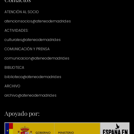
ATENCIÓN AL SOCIO
atencionsocios@ateneodemadrid.es
ACTIVIDADES:
culturales@ateneodemadrid.es
COMUNICACIÓN Y PRENSA
comunicacion@ateneodemadrid.es
BIBLIOTECA
biblioteca@ateneodemadrid.es
ARCHIVO
archivo@ateneodemadrid.es
Apoyado por: