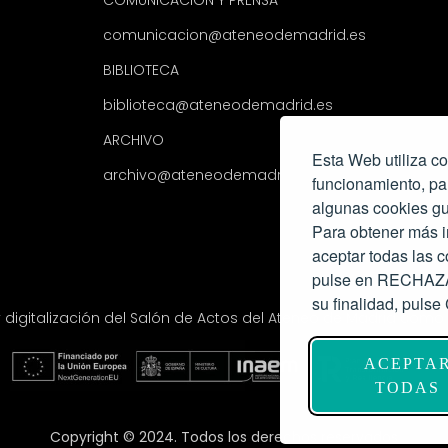
COMUNICACIÓN Y PRENSA
comunicacion@ateneodemadrid.es
BIBLIOTECA
biblioteca@ateneodemadrid.es
ARCHIVO
Esta Web utiliza co
archivo@ateneodemadrid.es
funcionamiento, pa
algunas cookies gu
Para obtener más i
aceptar todas las
pulse en RECHAZAR
su finalidad, pul
y digitalización del Salón de Actos del Ateneo de Madrid com
ACEPTA
TODAS
Copyright © 2024. Todos los derechos reservados