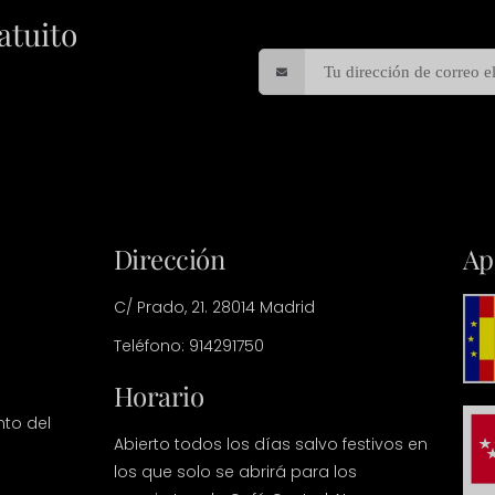
atuito
Dirección
Ap
C/ Prado, 21. 28014 Madrid
Teléfono: 914291750
Horario
nto del
Abierto todos los días salvo festivos en
los que solo se abrirá para los