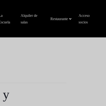
La
Alquiler de
Acceso
Restaurante
Escuela
salas
socios
 y